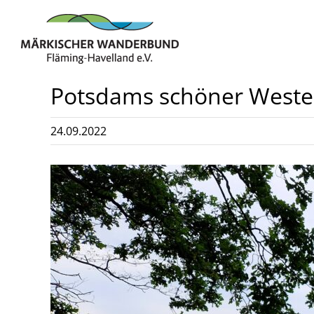
Zum
Inhalt
springen
Potsdams schöner West
24.09.2022
Zeige
grösseres
Bild