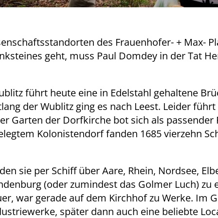
enschaftsstandorten des Frauenhofer- + Max- Pla
nksteines geht, muss Paul Domdey in der Tat He
ublitz führt heute eine in Edelstahl gehaltene 
ang der Wublitz ging es nach Leest. Leider führt
r Garten der Dorfkirche bot sich als passender 
legtem Kolonistendorf fanden 1685 vierzehn Sch
rden sie per Schiff über Aare, Rhein, Nordsee, El
ndenburg (oder zumindest das Golmer Luch) zu e
uer, war gerade auf dem Kirchhof zu Werke. Im 
striewerke, später dann auch eine beliebte Loc