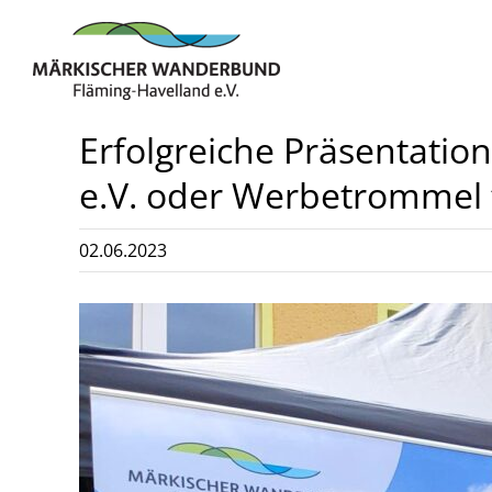
Zum
Inhalt
springen
Erfolgreiche Präsentati
e.V. oder Werbetrommel 
02.06.2023
Zeige
grösseres
Bild