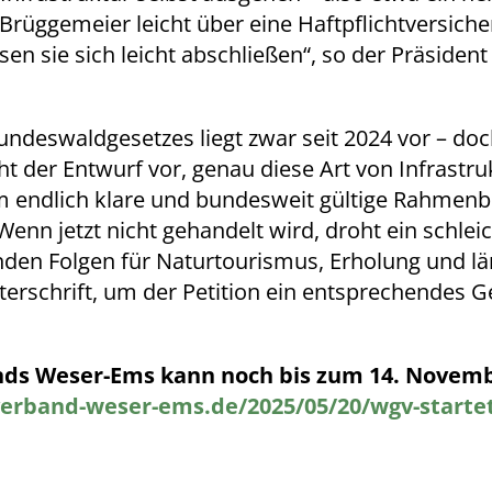
Brüggemeier leicht über eine Haftpflichtversich
ssen sie sich leicht abschließen“, so der Präsid
ndeswaldgesetzes liegt zwar seit 2024 vor – doc
ht der Entwurf vor, genau diese Art von Infrastru
 um endlich klare und bundesweit gültige Rahmen
enn jetzt nicht gehandelt wird, droht ein schlei
enden Folgen für Naturtourismus, Erholung und l
nterschrift, um der Petition ein entsprechendes
nds Weser-Ems kann noch bis zum 14. Novem
rband-weser-ems.de/2025/05/20/wgv-startet-o