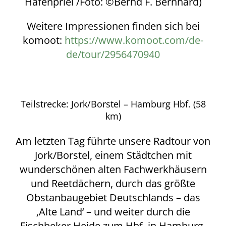
Hafenpriel /Foto: ©Bernd F. Bernhard)
Weitere Impressionen finden sich bei
komoot:
https://www.komoot.com/de-
de/tour/2956470940
Teilstrecke: Jork/Borstel – Hamburg Hbf. (58
km)
Am letzten Tag führte unsere Radtour von
Jork/Borstel, einem Städtchen mit
wunderschönen alten Fachwerkhäusern
und Reetdächern, durch das größte
Obstanbaugebiet Deutschlands – das
‚Alte Land‘ – und weiter durch die
Fischbeker Heide zum Hbf. in Hamburg.