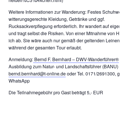
heidefl%C3%A4chen.html)
Weitere Informationen zur Wanderung: Festes Schuhwerk 
witterungsgerechte Kleidung, Getränke und ggf.
Rucksackverpflegung erforderlich. Ihr wandert auf eigene 
und tragt selbst die Risiken. Von einer Mitnahme von Hund
ich ab. Sie wäre auch nur gemäß der geltenden Leinenpflic
während der gesamten Tour erlaubt.
Anmeldung:
Bernd F. Bernhard – DWV-Wanderführer®
sow
Ausbildung zum Natur- und Landschaftsführer (BANU) – E-
bernd.bernhard@t-online.de
oder Tel. 0171/2691300, gern
WhatsApp
Die Teilnahmegebühr pro Gast beträgt 5,- EUR