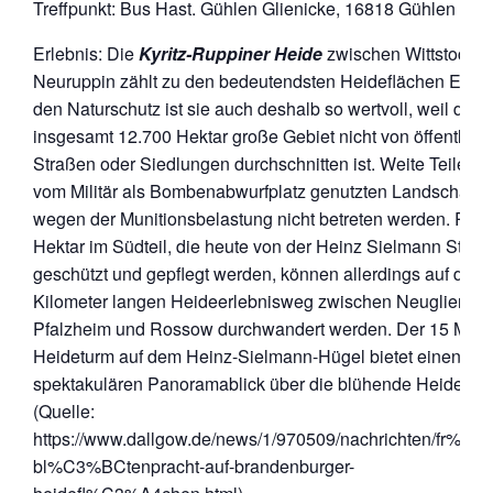
Treffpunkt: Bus Hast. Gühlen Glienicke, 16818 Gühlen Gli
Erlebnis: Die
Kyritz-Ruppiner Heide
zwischen Wittstock u
Neuruppin zählt zu den bedeutendsten Heideflächen Europ
den Naturschutz ist sie auch deshalb so wertvoll, weil das
insgesamt 12.700 Hektar große Gebiet nicht von öffentlich
Straßen oder Siedlungen durchschnitten ist. Weite Teile der
vom Militär als Bombenabwurfplatz genutzten Landschaft d
wegen der Munitionsbelastung nicht betreten werden. Run
Hektar im Südteil, die heute von der Heinz Sielmann Stiftu
geschützt und gepflegt werden, können allerdings auf dem
Kilometer langen Heideerlebnisweg zwischen Neuglienick
Pfalzheim und Rossow durchwandert werden. Der 15 Mete
Heideturm auf dem Heinz-Sielmann-Hügel bietet einen
spektakulären Panoramablick über die blühende Heideland
(Quelle:
https://www.dallgow.de/news/1/970509/nachrichten/fr%C
bl%C3%BCtenpracht-auf-brandenburger-