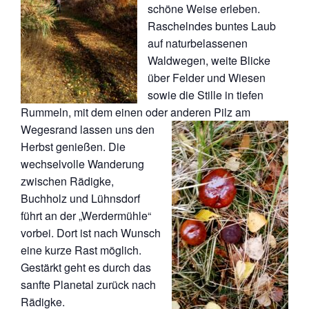
schöne Weise erleben.
Raschelndes buntes Laub
auf naturbelassenen
Waldwegen, weite Blicke
über Felder und Wiesen
sowie die Stille in tiefen
Rummeln, mit dem einen oder anderen Pilz
am
Wegesrand lassen uns den
Herbst genießen. Die
wechselvolle Wanderung
zwischen Rädigke,
Buchholz und Lühnsdorf
führt an der „Werdermühle“
vorbei. Dort ist nach Wunsch
eine kurze Rast möglich.
Gestärkt geht es durch das
sanfte Planetal zurück nach
Rädigke.