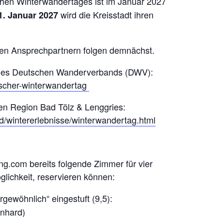
schen Winterwandertages ist im Januar 2027
wird die Kreisstadt ihren
1. Januar 2027
en Ansprechpartnern folgen demnächst.
e des Deutschen Wanderverbands (DWV):
tscher-winterwandertag
den Region Bad Tölz & Lenggries:
d/wintererlebnisse/winterwandertag.html
ng.com bereits folgende Zimmer für vier
lichkeit, reservieren können:
rgewöhnlich“ eingestuft (9,5):
rnhard)