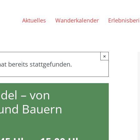
Aktuelles
Wanderkalender
Erlebnisber
×
at bereits stattgefunden.
del – von
 und Bauern