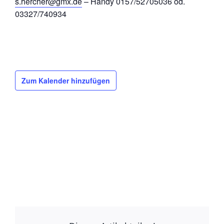
s.hercher@gmx.de
– Handy 0157/52705036 od.
03327/740934
Zum Kalender hinzufügen